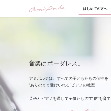
コ
ナ
ン
ビ
はじめての方へ
テ
ゲ
ン
ー
ツ
シ
へ
ョ
ス
ン
キ
に
ッ
移
プ
動
音楽はボーダレス。
アミポルテは、すべての子どもたちの個性を
“ありのまま受けいれる”ピアノの教室
英語とピアノを通して子供たちの“自信”を育