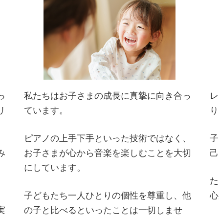
レ
っ
私たちはお子さまの成長に真摯に向き合っ
り
リ
ています。
子
ピアノの上手下手といった技術ではなく、
己
み
お子さまが心から音楽を楽しむことを大切
にしています。
た
心
子どもたち一人ひとりの個性を尊重し、他
実
の子と比べるといったことは一切しませ